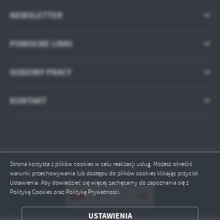
NEWSLETTER
POMOCNE LINKI
GODZINY PRACY
KONTAKT
Strona korzysta z plików cookies w celu realizacji usług. Możesz określić
Odwiedzin: 127513
warunki przechowywania lub dostępu do plików cookies klikając przycisk
Ustawienia. Aby dowiedzieć się więcej zachęcamy do zapoznania się z
Polityką Cookies oraz Polityką Prywatności.
ZAPISZ WYBRANE
USTAWIENIA