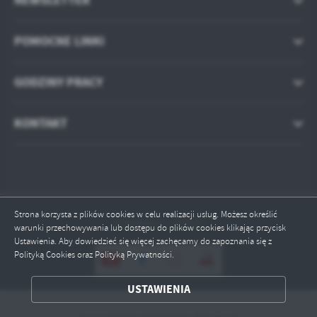
NEWSLETTER
POMOCNE LINKI
GODZINY PRACY
KONTAKT
Strona korzysta z plików cookies w celu realizacji usług. Możesz określić
Odwiedzin: 127521
warunki przechowywania lub dostępu do plików cookies klikając przycisk
Ustawienia. Aby dowiedzieć się więcej zachęcamy do zapoznania się z
Polityką Cookies oraz Polityką Prywatności.
ZAPISZ WYBRANE
USTAWIENIA
ODRZUĆ WSZYSTKIE