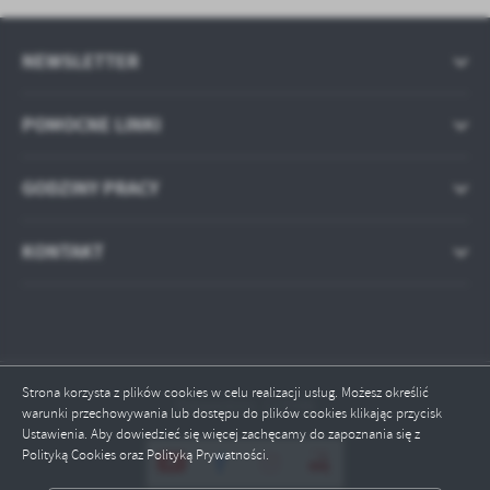
NEWSLETTER
POMOCNE LINKI
GODZINY PRACY
KONTAKT
Strona korzysta z plików cookies w celu realizacji usług. Możesz określić
Odwiedzin: 127596
warunki przechowywania lub dostępu do plików cookies klikając przycisk
Ustawienia. Aby dowiedzieć się więcej zachęcamy do zapoznania się z
Polityką Cookies oraz Polityką Prywatności.
ZAPISZ WYBRANE