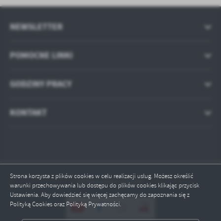
NEWSLETTER
POMOCNE LINKI
GODZINY PRACY
KONTAKT
Strona korzysta z plików cookies w celu realizacji usług. Możesz określić
Odwiedzin: 127513
warunki przechowywania lub dostępu do plików cookies klikając przycisk
Ustawienia. Aby dowiedzieć się więcej zachęcamy do zapoznania się z
Polityką Cookies oraz Polityką Prywatności.
ZAPISZ WYBRANE