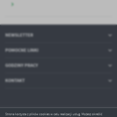
NEWSLETTER
POMOCNE LINKI
GODZINY PRACY
KONTAKT
Strona korzysta z plików cookies w celu realizacji usług. Możesz określić