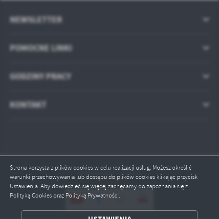
NEWSLETTER
POMOCNE LINKI
GODZINY PRACY
KONTAKT
Strona korzysta z plików cookies w celu realizacji usług. Możesz określić
Odwiedzin: 127513
warunki przechowywania lub dostępu do plików cookies klikając przycisk
Ustawienia. Aby dowiedzieć się więcej zachęcamy do zapoznania się z
Polityką Cookies oraz Polityką Prywatności.
ZAPISZ WYBRANE